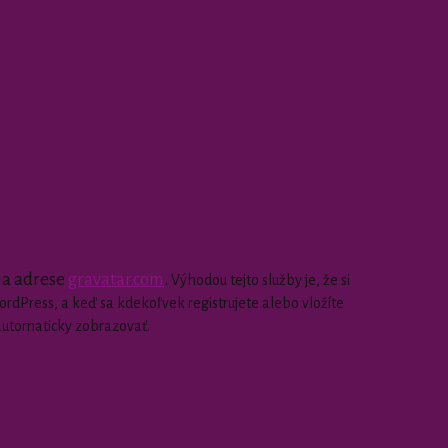
 na adrese
gravatar.com
.
Výhodou tejto služby je, že si
dPress, a keď sa kdekoľvek registrujete alebo vložíte
automaticky zobrazovať.