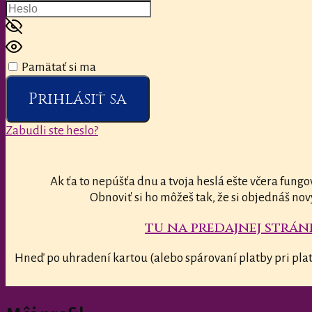
Pamätať si ma
Prihlásiť sa
Zabudli ste heslo?
Ak ťa to nepúšťa dnu a tvoja heslá ešte včera fungo
Obnoviť si ho môžeš tak, že si objednáš nov
tu na predajnej stránk
Hneď po uhradení kartou (alebo spárovaní platby pri plat