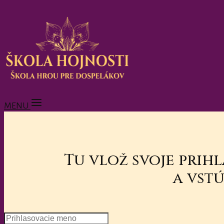
MENU
Tu vlož svoje prih
a vstú