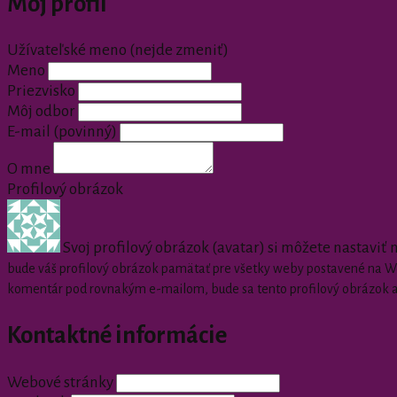
Môj profil
Užívateľské meno (nejde zmeniť)
Meno
Priezvisko
Môj odbor
E-mail
(povinný)
O mne
Profilový obrázok
Svoj profilový obrázok (avatar) si môžete nastaviť
bude váš profilový obrázok pamätať pre všetky weby postavené na Wor
komentár pod rovnakým e-mailom, bude sa tento profilový obrázok 
Kontaktné informácie
Webové stránky