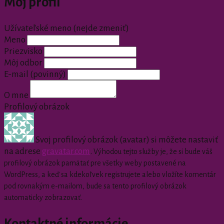
Môj profil
Užívateľské meno (nejde zmeniť)
Meno
Priezvisko
Môj odbor
E-mail
(povinný)
O mne
Profilový obrázok
Svoj profilový obrázok (avatar) si môžete nastaviť
na adrese
gravatar.com
.
Výhodou tejto služby je, že si bude váš
profilový obrázok pamätať pre všetky weby postavené na
WordPress, a keď sa kdekoľvek registrujete alebo vložíte komentár
pod rovnakým e-mailom, bude sa tento profilový obrázok
automaticky zobrazovať.
Kontaktné informácie