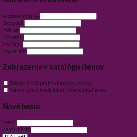
Webové stránky
Facebook
Twitter
LinkedIn
YouTube
Instagram
Zobrazenie v katalógu členov
Zobraziť môj profil v katalógu členov
Nezobrazovať môj email v katalógu členov
Nové heslo
Heslo
Znovu heslo