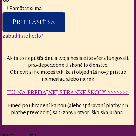
Pamätať si ma
Prihlásiť sa
Zabudli ste heslo?
Ak ťa to nepúšťa dnu a tvoja heslá ešte včera fungovali,
pravdepodobne ti skončilo členstvo.
Obnoviť si ho môžeš tak, že si objednáš nový prístup
na mesiac, alebo na rok
tu na predajnej stránke školy >>>>>>>
Hneď po uhradení kartou (alebo spárovaní platby pri
platbe prevodom) sa ti znovu otvorí školská brána.