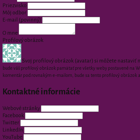
Priezvisko
Môj odbor
E-mail
(povinný)
O mne
Profilový obrázok
Svoj profilový obrázok (avatar) si môžete nastaviť
bude váš profilový obrázok pamätať pre všetky weby postavené na Wor
komentár pod rovnakým e-mailom, bude sa tento profilový obrázok 
Kontaktné informácie
Webové stránky
Facebook
Twitter
LinkedIn
YouTube