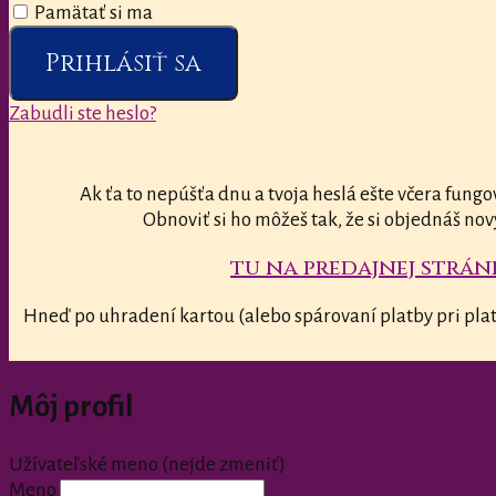
Pamätať si ma
Prihlásiť sa
Zabudli ste heslo?
Ak ťa to nepúšťa dnu a tvoja heslá ešte včera fungo
Obnoviť si ho môžeš tak, že si objednáš nov
tu na predajnej stránk
Hneď po uhradení kartou (alebo spárovaní platby pri plat
Môj profil
Užívateľské meno (nejde zmeniť)
Meno