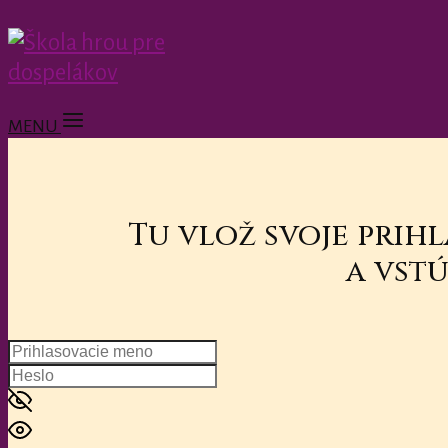
MENU
Tu vlož svoje prih
a vstú