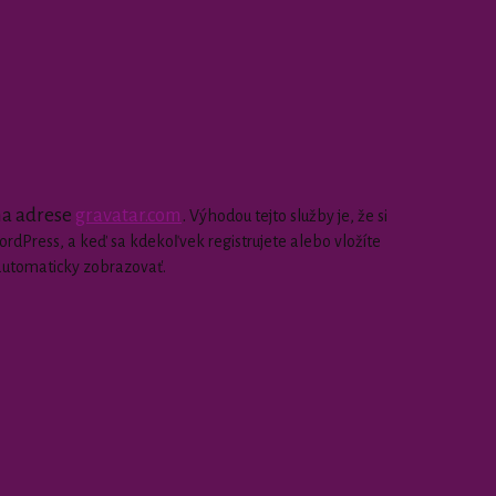
 na adrese
gravatar.com
.
Výhodou tejto služby je, že si
dPress, a keď sa kdekoľvek registrujete alebo vložíte
automaticky zobrazovať.