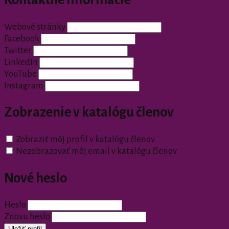
Webové stránky
Facebook
Twitter
LinkedIn
YouTube
Instagram
Zobrazenie v katalógu členov
Zobraziť môj profil v katalógu členov
Nezobrazovať môj email v katalógu členov
Nové heslo
Heslo
Znovu heslo