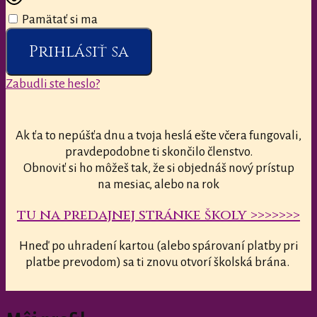
Pamätať si ma
Prihlásiť sa
Zabudli ste heslo?
Ak ťa to nepúšťa dnu a tvoja heslá ešte včera fungovali,
pravdepodobne ti skončilo členstvo.
Obnoviť si ho môžeš tak, že si objednáš nový prístup
na mesiac, alebo na rok
tu na predajnej stránke školy >>>>>>>
Hneď po uhradení kartou (alebo spárovaní platby pri
platbe prevodom) sa ti znovu otvorí školská brána.