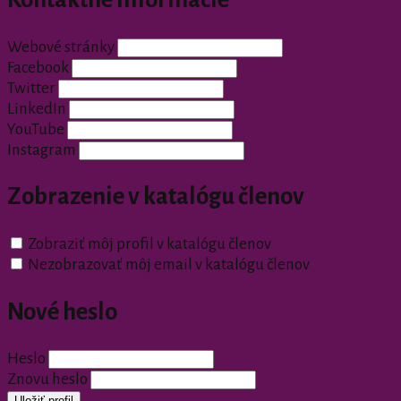
Webové stránky
Facebook
Twitter
LinkedIn
YouTube
Instagram
Zobrazenie v katalógu členov
Zobraziť môj profil v katalógu členov
Nezobrazovať môj email v katalógu členov
Nové heslo
Heslo
Znovu heslo