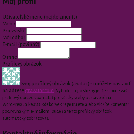
Môj profil
Užívateľské meno (nejde zmeniť)
Meno
Priezvisko
Môj odbor
E-mail
(povinný)
O mne
Profilový obrázok
Svoj profilový obrázok (avatar) si môžete nastaviť
na adrese
gravatar.com
.
Výhodou tejto služby je, že si bude váš
profilový obrázok pamätať pre všetky weby postavené na
WordPress, a keď sa kdekoľvek registrujete alebo vložíte komentár
pod rovnakým e-mailom, bude sa tento profilový obrázok
automaticky zobrazovať.
Kontaktné informácie