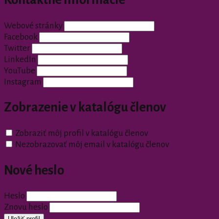
Webové stránky
Facebook
Twitter
LinkedIn
YouTube
Instagram
Zobrazenie v katalógu členov
Zobraziť môj profil v katalógu členov
Nezobrazovať môj email v katalógu členov
Nové heslo
Heslo
Znovu heslo