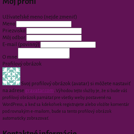
Môj profil
Užívateľské meno (nejde zmeniť)
Meno
Priezvisko
Môj odbor
E-mail
(povinný)
O mne
Profilový obrázok
Svoj profilový obrázok (avatar) si môžete nastaviť
na adrese
gravatar.com
.
Výhodou tejto služby je, že si bude váš
profilový obrázok pamätať pre všetky weby postavené na
WordPress, a keď sa kdekoľvek registrujete alebo vložíte komentár
pod rovnakým e-mailom, bude sa tento profilový obrázok
automaticky zobrazovať.
Kontaktné informácie