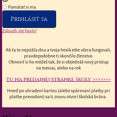
Pamätať si ma
Prihlásiť sa
Zabudli ste heslo?
Ak ťa to nepúšťa dnu a tvoja heslá ešte včera fungovali,
pravdepodobne ti skončilo členstvo.
Obnoviť si ho môžeš tak, že si objednáš nový prístup
na mesiac, alebo na rok
tu na predajnej stránke školy >>>>>>>
Hneď po uhradení kartou (alebo spárovaní platby pri
platbe prevodom) sa ti znovu otvorí školská brána.