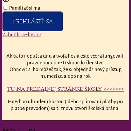
Pamätať si ma
Prihlásiť sa
Zabudli ste heslo?
Ak ťa to nepúšťa dnu a tvoja heslá ešte včera fungovali,
pravdepodobne ti skončilo členstvo.
Obnoviť si ho môžeš tak, že si objednáš nový prístup
na mesiac, alebo na rok
tu na predajnej stránke školy >>>>>>>
Hneď po uhradení kartou (alebo spárovaní platby pri
platbe prevodom) sa ti znovu otvorí školská brána.