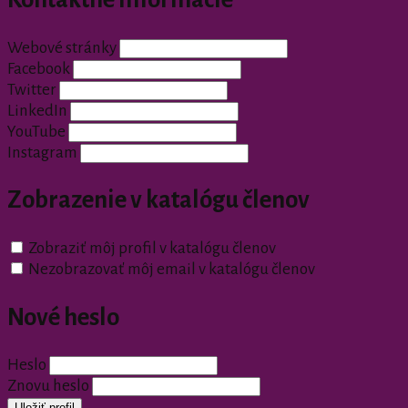
Webové stránky
Facebook
Twitter
LinkedIn
YouTube
Instagram
Zobrazenie v katalógu členov
Zobraziť môj profil v katalógu členov
Nezobrazovať môj email v katalógu členov
Nové heslo
Heslo
Znovu heslo