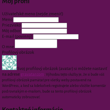
Môj profil
Užívateľské meno (nejde zmeniť)
Meno
Priezvisko
Môj odbor
E-mail
(povinný)
O mne
Profilový obrázok
Svoj profilový obrázok (avatar) si môžete nastaviť
na adrese
gravatar.com
.
Výhodou tejto služby je, že si bude váš
profilový obrázok pamätať pre všetky weby postavené na
WordPress, a keď sa kdekoľvek registrujete alebo vložíte komentár
pod rovnakým e-mailom, bude sa tento profilový obrázok
automaticky zobrazovať.
Kontaktné informácie