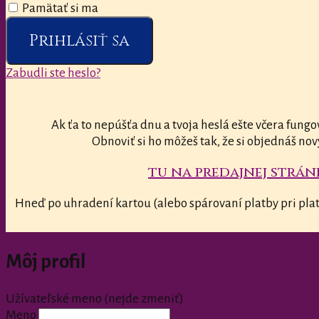
Pamätať si ma
Prihlásiť sa
Zabudli ste heslo?
Ak ťa to nepúšťa dnu a tvoja heslá ešte včera fungo
Obnoviť si ho môžeš tak, že si objednáš nov
tu na predajnej stránk
Hneď po uhradení kartou (alebo spárovaní platby pri plat
Môj profil
Užívateľské meno (nejde zmeniť)
Meno