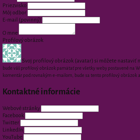
Priezvisko
Môj odbor
E-mail
(povinný)
O mne
Profilový obrázok
Svoj profilový obrázok (avatar) si môžete nastaviť
bude váš profilový obrázok pamätať pre všetky weby postavené na Wor
komentár pod rovnakým e-mailom, bude sa tento profilový obrázok 
Kontaktné informácie
Webové stránky
Facebook
Twitter
LinkedIn
YouTube