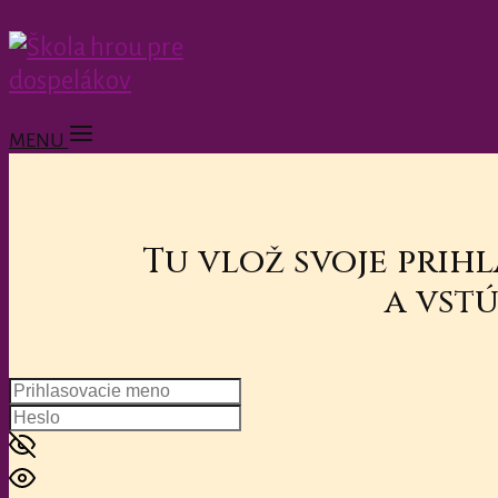
MENU
Tu vlož svoje prih
a vstú