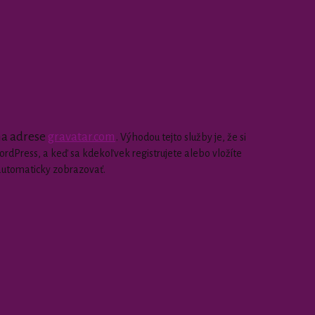
 na adrese
gravatar.com
.
Výhodou tejto služby je, že si
dPress, a keď sa kdekoľvek registrujete alebo vložíte
automaticky zobrazovať.