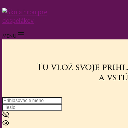
MENU
Tu vlož svoje prih
a vstú