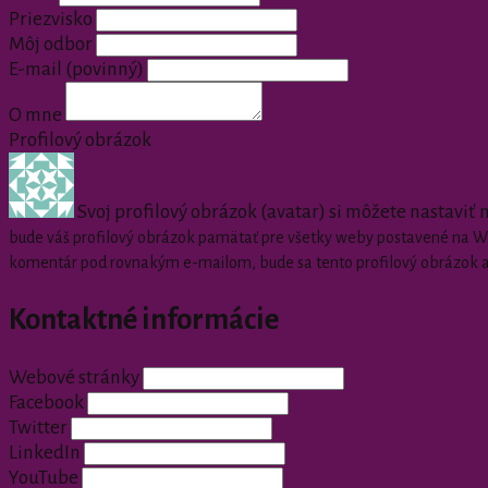
Priezvisko
Môj odbor
E-mail
(povinný)
O mne
Profilový obrázok
Svoj profilový obrázok (avatar) si môžete nastaviť
bude váš profilový obrázok pamätať pre všetky weby postavené na Wor
komentár pod rovnakým e-mailom, bude sa tento profilový obrázok 
Kontaktné informácie
Webové stránky
Facebook
Twitter
LinkedIn
YouTube