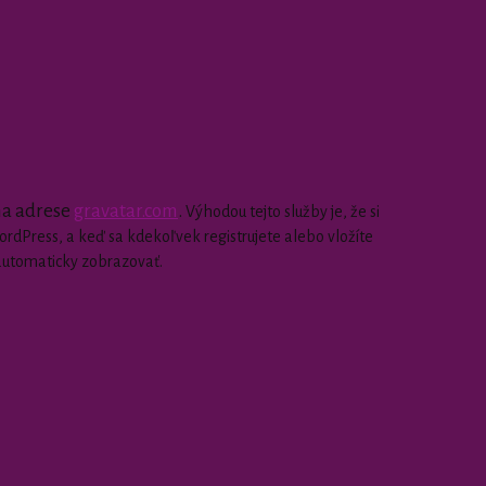
 na adrese
gravatar.com
.
Výhodou tejto služby je, že si
dPress, a keď sa kdekoľvek registrujete alebo vložíte
automaticky zobrazovať.