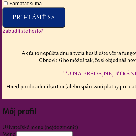
Pamätať si ma
Prihlásiť sa
Zabudli ste heslo?
Ak ťa to nepúšťa dnu a tvoja heslá ešte včera fungo
Obnoviť si ho môžeš tak, že si objednáš nov
tu na predajnej stránk
Hneď po uhradení kartou (alebo spárovaní platby pri plat
Môj profil
Užívateľské meno (nejde zmeniť)
Meno