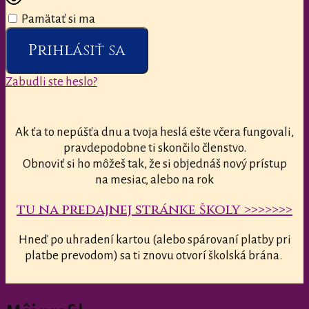
Pamätať si ma
Prihlásiť sa
Zabudli ste heslo?
Ak ťa to nepúšťa dnu a tvoja heslá ešte včera fungovali,
pravdepodobne ti skončilo členstvo.
Obnoviť si ho môžeš tak, že si objednáš nový prístup
na mesiac, alebo na rok
tu na predajnej stránke školy >>>>>>>
Hneď po uhradení kartou (alebo spárovaní platby pri
platbe prevodom) sa ti znovu otvorí školská brána.