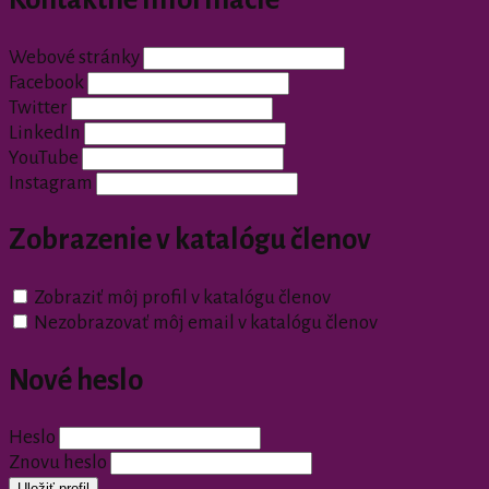
Webové stránky
Facebook
Twitter
LinkedIn
YouTube
Instagram
Zobrazenie v katalógu členov
Zobraziť môj profil v katalógu členov
Nezobrazovať môj email v katalógu členov
Nové heslo
Heslo
Znovu heslo