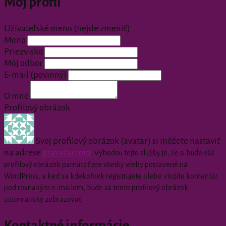
Môj profil
Užívateľské meno (nejde zmeniť)
Meno
Priezvisko
Môj odbor
E-mail
(povinný)
O mne
Profilový obrázok
Svoj profilový obrázok (avatar) si môžete nastaviť
na adrese
gravatar.com
.
Výhodou tejto služby je, že si bude váš
profilový obrázok pamätať pre všetky weby postavené na
WordPress, a keď sa kdekoľvek registrujete alebo vložíte komentár
pod rovnakým e-mailom, bude sa tento profilový obrázok
automaticky zobrazovať.
Kontaktné informácie