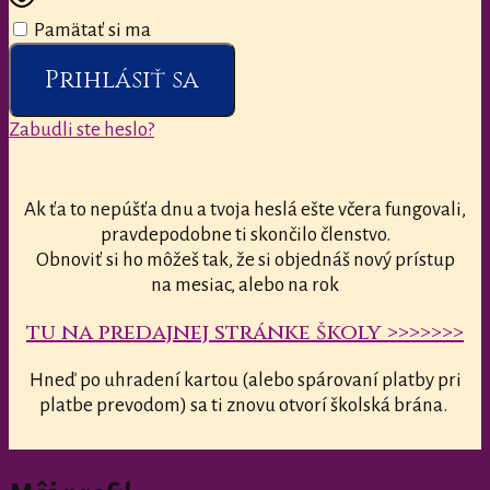
Pamätať si ma
Prihlásiť sa
Zabudli ste heslo?
Ak ťa to nepúšťa dnu a tvoja heslá ešte včera fungovali,
pravdepodobne ti skončilo členstvo.
Obnoviť si ho môžeš tak, že si objednáš nový prístup
na mesiac, alebo na rok
tu na predajnej stránke školy >>>>>>>
Hneď po uhradení kartou (alebo spárovaní platby pri
platbe prevodom) sa ti znovu otvorí školská brána.