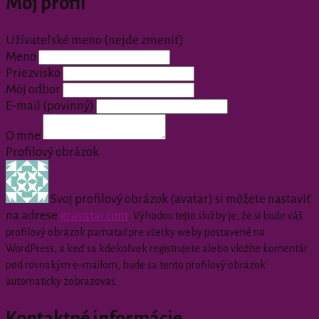
Môj profil
Užívateľské meno (nejde zmeniť)
Meno
Priezvisko
Môj odbor
E-mail
(povinný)
O mne
Profilový obrázok
Svoj profilový obrázok (avatar) si môžete nastaviť
na adrese
gravatar.com
.
Výhodou tejto služby je, že si bude váš
profilový obrázok pamätať pre všetky weby postavené na
WordPress, a keď sa kdekoľvek registrujete alebo vložíte komentár
pod rovnakým e-mailom, bude sa tento profilový obrázok
automaticky zobrazovať.
Kontaktné informácie