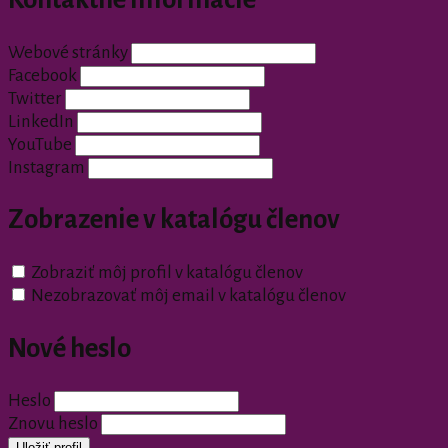
Webové stránky
Facebook
Twitter
LinkedIn
YouTube
Instagram
Zobrazenie v katalógu členov
Zobraziť môj profil v katalógu členov
Nezobrazovať môj email v katalógu členov
Nové heslo
Heslo
Znovu heslo