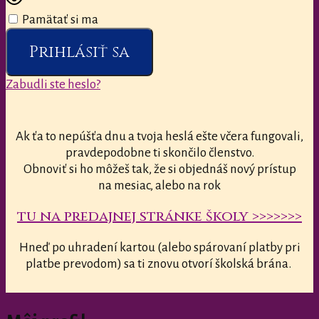
Pamätať si ma
Prihlásiť sa
Zabudli ste heslo?
Ak ťa to nepúšťa dnu a tvoja heslá ešte včera fungovali,
pravdepodobne ti skončilo členstvo.
Obnoviť si ho môžeš tak, že si objednáš nový prístup
na mesiac, alebo na rok
tu na predajnej stránke školy >>>>>>>
Hneď po uhradení kartou (alebo spárovaní platby pri
platbe prevodom) sa ti znovu otvorí školská brána.