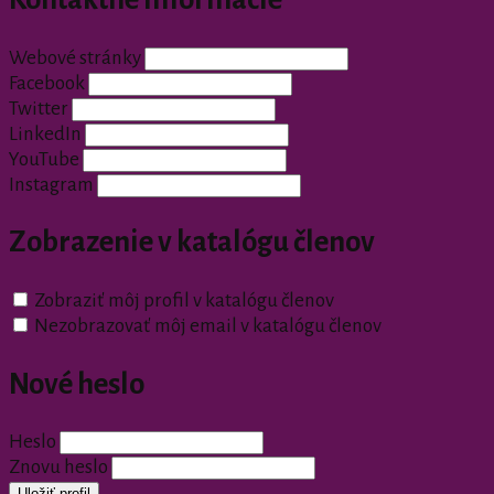
Webové stránky
Facebook
Twitter
LinkedIn
YouTube
Instagram
Zobrazenie v katalógu členov
Zobraziť môj profil v katalógu členov
Nezobrazovať môj email v katalógu členov
Nové heslo
Heslo
Znovu heslo