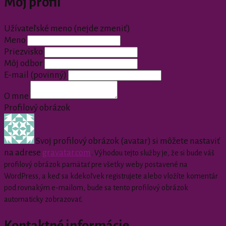
Môj profil
Užívateľské meno (nejde zmeniť)
Meno
Priezvisko
Môj odbor
E-mail
(povinný)
O mne
Profilový obrázok
Svoj profilový obrázok (avatar) si môžete nastaviť
na adrese
gravatar.com
.
Výhodou tejto služby je, že si bude váš
profilový obrázok pamätať pre všetky weby postavené na
WordPress, a keď sa kdekoľvek registrujete alebo vložíte komentár
pod rovnakým e-mailom, bude sa tento profilový obrázok
automaticky zobrazovať.
Kontaktné informácie