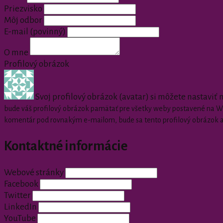
Priezvisko
Môj odbor
E-mail
(povinný)
O mne
Profilový obrázok
Svoj profilový obrázok (avatar) si môžete nastaviť
bude váš profilový obrázok pamätať pre všetky weby postavené na Wor
komentár pod rovnakým e-mailom, bude sa tento profilový obrázok 
Kontaktné informácie
Webové stránky
Facebook
Twitter
LinkedIn
YouTube