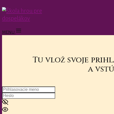
MENU
Tu vlož svoje prih
a vstú