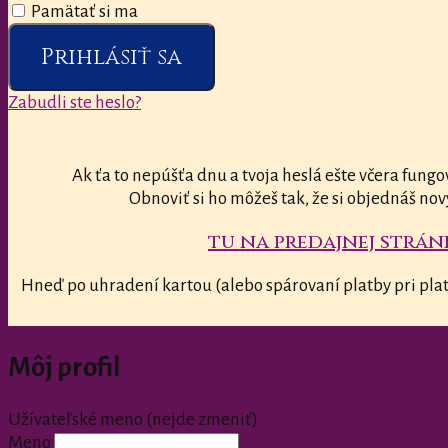
Pamätať si ma
Prihlásiť sa
Zabudli ste heslo?
Ak ťa to nepúšťa dnu a tvoja heslá ešte včera fungo
Obnoviť si ho môžeš tak, že si objednáš nov
tu na predajnej stránk
Hneď po uhradení kartou (alebo spárovaní platby pri plat
Môj profil
Užívateľské meno (nejde zmeniť)
Meno