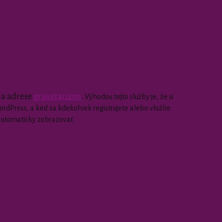
 na adrese
gravatar.com
.
Výhodou tejto služby je, že si
dPress, a keď sa kdekoľvek registrujete alebo vložíte
automaticky zobrazovať.