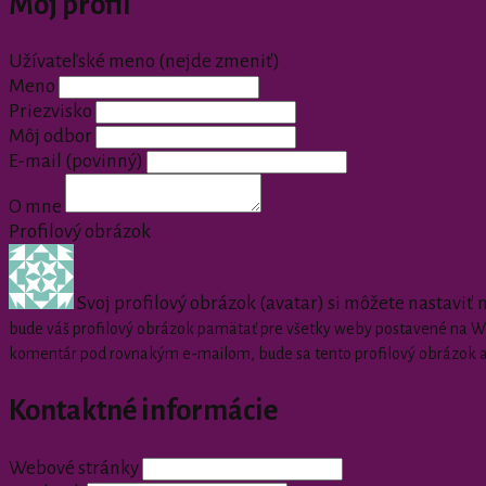
Môj profil
Užívateľské meno (nejde zmeniť)
Meno
Priezvisko
Môj odbor
E-mail
(povinný)
O mne
Profilový obrázok
Svoj profilový obrázok (avatar) si môžete nastaviť
bude váš profilový obrázok pamätať pre všetky weby postavené na Wor
komentár pod rovnakým e-mailom, bude sa tento profilový obrázok 
Kontaktné informácie
Webové stránky