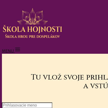
MENU
Tu vlož svoje prih
a vstú