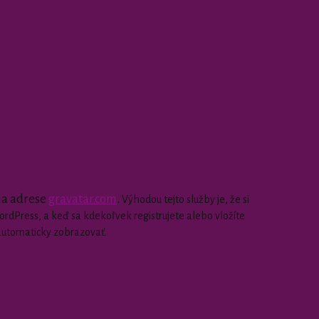
 na adrese
gravatar.com
.
Výhodou tejto služby je, že si
dPress, a keď sa kdekoľvek registrujete alebo vložíte
automaticky zobrazovať.