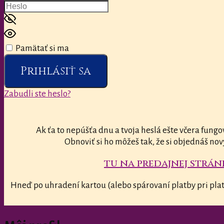
Pamätať si ma
Prihlásiť sa
Zabudli ste heslo?
Ak ťa to nepúšťa dnu a tvoja heslá ešte včera fungo
Obnoviť si ho môžeš tak, že si objednáš nov
tu na predajnej stránk
Hneď po uhradení kartou (alebo spárovaní platby pri plat