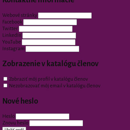
Webové stránky
Facebook
Twitter
LinkedIn
YouTube
Instagram
Zobrazenie v katalógu členov
Zobraziť môj profil v katalógu členov
Nezobrazovať môj email v katalógu členov
Nové heslo
Heslo
Znovu heslo