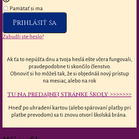
Pamätať si ma
Prihlásiť sa
Zabudli ste heslo?
Ak ťa to nepúšťa dnu a tvoja heslá ešte včera fungovali,
pravdepodobne ti skončilo členstvo.
Obnoviť si ho môžeš tak, že si objednáš nový prístup
na mesiac, alebo na rok
tu na predajnej stránke školy >>>>>>>
Hneď po uhradení kartou (alebo spárovaní platby pri
platbe prevodom) sa ti znovu otvorí školská brána.