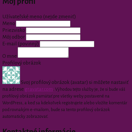
Môj profil
Užívateľské meno (nejde zmeniť)
Meno
Priezvisko
Môj odbor
E-mail
(povinný)
O mne
Profilový obrázok
Svoj profilový obrázok (avatar) si môžete nastaviť
na adrese
gravatar.com
.
Výhodou tejto služby je, že si bude váš
profilový obrázok pamätať pre všetky weby postavené na
WordPress, a keď sa kdekoľvek registrujete alebo vložíte komentár
pod rovnakým e-mailom, bude sa tento profilový obrázok
automaticky zobrazovať.
Kontaktné informácie