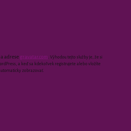
 na adrese
gravatar.com
.
Výhodou tejto služby je, že si
dPress, a keď sa kdekoľvek registrujete alebo vložíte
automaticky zobrazovať.