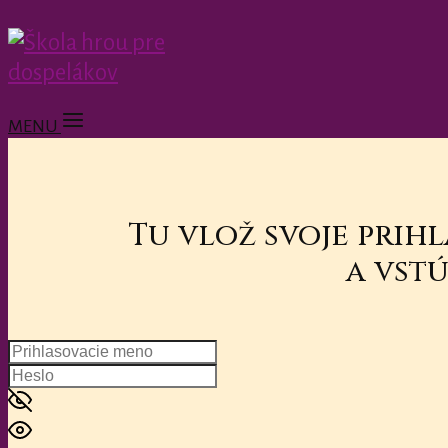
MENU
Tu vlož svoje prih
a vstú