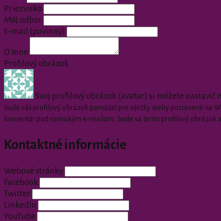
Priezvisko
Môj odbor
E-mail
(povinný)
O mne
Profilový obrázok
Svoj profilový obrázok (avatar) si môžete nastaviť
bude váš profilový obrázok pamätať pre všetky weby postavené na Wor
komentár pod rovnakým e-mailom, bude sa tento profilový obrázok 
Kontaktné informácie
Webové stránky
Facebook
Twitter
LinkedIn
YouTube