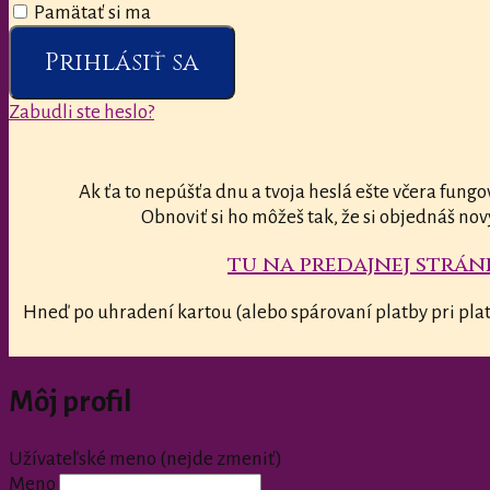
Pamätať si ma
Prihlásiť sa
Zabudli ste heslo?
Ak ťa to nepúšťa dnu a tvoja heslá ešte včera fungo
Obnoviť si ho môžeš tak, že si objednáš nov
tu na predajnej stránk
Hneď po uhradení kartou (alebo spárovaní platby pri plat
Môj profil
Užívateľské meno (nejde zmeniť)
Meno