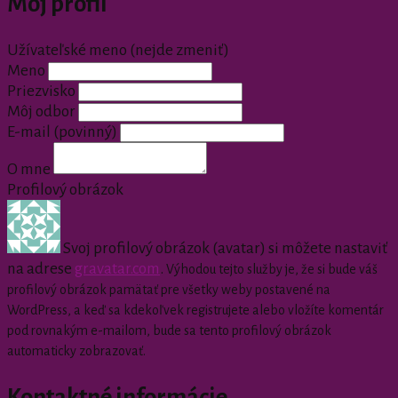
Môj profil
Užívateľské meno (nejde zmeniť)
Meno
Priezvisko
Môj odbor
E-mail
(povinný)
O mne
Profilový obrázok
Svoj profilový obrázok (avatar) si môžete nastaviť
na adrese
gravatar.com
.
Výhodou tejto služby je, že si bude váš
profilový obrázok pamätať pre všetky weby postavené na
WordPress, a keď sa kdekoľvek registrujete alebo vložíte komentár
pod rovnakým e-mailom, bude sa tento profilový obrázok
automaticky zobrazovať.
Kontaktné informácie