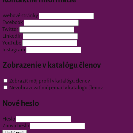
Webové stránky
Facebook
Twitter
LinkedIn
YouTube
Instagram
Zobrazenie v katalógu členov
Zobraziť môj profil v katalógu členov
Nezobrazovať môj email v katalógu členov
Nové heslo
Heslo
Znovu heslo