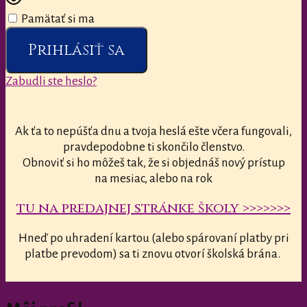
Pamätať si ma
Prihlásiť sa
Zabudli ste heslo?
Ak ťa to nepúšťa dnu a tvoja heslá ešte včera fungovali,
pravdepodobne ti skončilo členstvo.
Obnoviť si ho môžeš tak, že si objednáš nový prístup
na mesiac, alebo na rok
tu na predajnej stránke školy >>>>>>>
Hneď po uhradení kartou (alebo spárovaní platby pri
platbe prevodom) sa ti znovu otvorí školská brána.