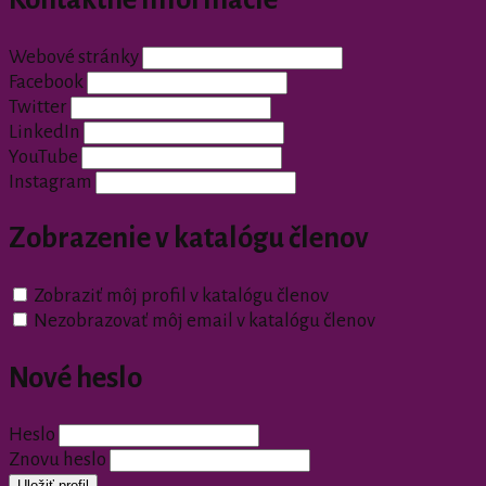
Webové stránky
Facebook
Twitter
LinkedIn
YouTube
Instagram
Zobrazenie v katalógu členov
Zobraziť môj profil v katalógu členov
Nezobrazovať môj email v katalógu členov
Nové heslo
Heslo
Znovu heslo