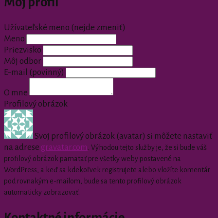
Môj profil
Užívateľské meno (nejde zmeniť)
Meno
Priezvisko
Môj odbor
E-mail
(povinný)
O mne
Profilový obrázok
Svoj profilový obrázok (avatar) si môžete nastaviť
na adrese
gravatar.com
.
Výhodou tejto služby je, že si bude váš
profilový obrázok pamätať pre všetky weby postavené na
WordPress, a keď sa kdekoľvek registrujete alebo vložíte komentár
pod rovnakým e-mailom, bude sa tento profilový obrázok
automaticky zobrazovať.
Kontaktné informácie