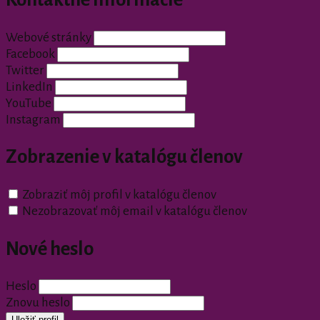
Webové stránky
Facebook
Twitter
LinkedIn
YouTube
Instagram
Zobrazenie v katalógu členov
Zobraziť môj profil v katalógu členov
Nezobrazovať môj email v katalógu členov
Nové heslo
Heslo
Znovu heslo