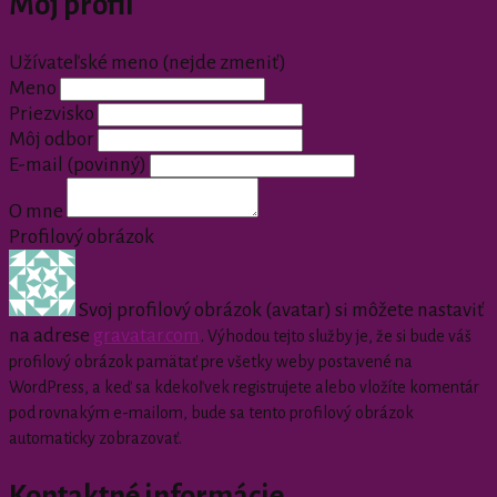
Môj profil
Užívateľské meno (nejde zmeniť)
Meno
Priezvisko
Môj odbor
E-mail
(povinný)
O mne
Profilový obrázok
Svoj profilový obrázok (avatar) si môžete nastaviť
na adrese
gravatar.com
.
Výhodou tejto služby je, že si bude váš
profilový obrázok pamätať pre všetky weby postavené na
WordPress, a keď sa kdekoľvek registrujete alebo vložíte komentár
pod rovnakým e-mailom, bude sa tento profilový obrázok
automaticky zobrazovať.
Kontaktné informácie