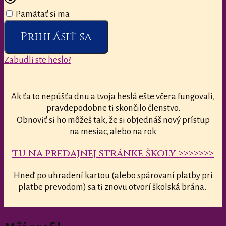
Pamätať si ma
Prihlásiť sa
Zabudli ste heslo?
Ak ťa to nepúšťa dnu a tvoja heslá ešte včera fungovali,
pravdepodobne ti skončilo členstvo.
Obnoviť si ho môžeš tak, že si objednáš nový prístup
na mesiac, alebo na rok
tu na predajnej stránke školy >>>>>>>
Hneď po uhradení kartou (alebo spárovaní platby pri
platbe prevodom) sa ti znovu otvorí školská brána.