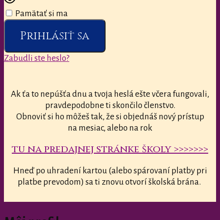
Pamätať si ma
Prihlásiť sa
Zabudli ste heslo?
Ak ťa to nepúšťa dnu a tvoja heslá ešte včera fungovali,
pravdepodobne ti skončilo členstvo.
Obnoviť si ho môžeš tak, že si objednáš nový prístup
na mesiac, alebo na rok
tu na predajnej stránke školy >>>>>>>
Hneď po uhradení kartou (alebo spárovaní platby pri
platbe prevodom) sa ti znovu otvorí školská brána.