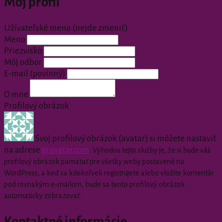
Môj profil
Užívateľské meno (nejde zmeniť)
Meno
Priezvisko
Môj odbor
E-mail
(povinný)
O mne
Profilový obrázok
Svoj profilový obrázok (avatar) si môžete nastaviť
na adrese
gravatar.com
.
Výhodou tejto služby je, že si bude váš
profilový obrázok pamätať pre všetky weby postavené na
WordPress, a keď sa kdekoľvek registrujete alebo vložíte komentár
pod rovnakým e-mailom, bude sa tento profilový obrázok
automaticky zobrazovať.
Kontaktné informácie