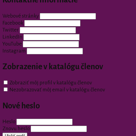
Webové stránky
Facebook
Twitter
LinkedIn
YouTube
Instagram
Zobrazenie v katalógu členov
Zobraziť môj profil v katalógu členov
Nezobrazovať môj email v katalógu členov
Nové heslo
Heslo
Znovu heslo