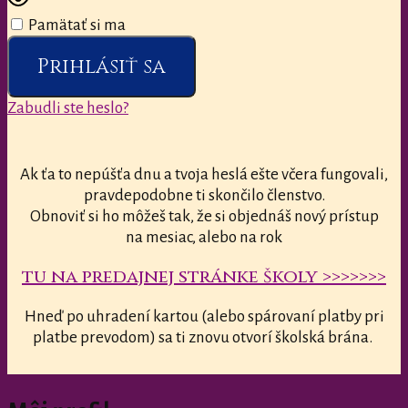
Pamätať si ma
Prihlásiť sa
Zabudli ste heslo?
Ak ťa to nepúšťa dnu a tvoja heslá ešte včera fungovali,
pravdepodobne ti skončilo členstvo.
Obnoviť si ho môžeš tak, že si objednáš nový prístup
na mesiac, alebo na rok
tu na predajnej stránke školy >>>>>>>
Hneď po uhradení kartou (alebo spárovaní platby pri
platbe prevodom) sa ti znovu otvorí školská brána.