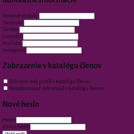
Webové stránky
Facebook
Twitter
LinkedIn
YouTube
Instagram
Zobrazenie v katalógu členov
Zobraziť môj profil v katalógu členov
Nezobrazovať môj email v katalógu členov
Nové heslo
Heslo
Znovu heslo