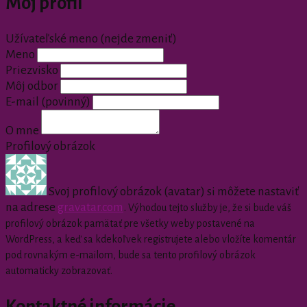
Môj profil
Užívateľské meno (nejde zmeniť)
Meno
Priezvisko
Môj odbor
E-mail
(povinný)
O mne
Profilový obrázok
Svoj profilový obrázok (avatar) si môžete nastaviť
na adrese
gravatar.com
.
Výhodou tejto služby je, že si bude váš
profilový obrázok pamätať pre všetky weby postavené na
WordPress, a keď sa kdekoľvek registrujete alebo vložíte komentár
pod rovnakým e-mailom, bude sa tento profilový obrázok
automaticky zobrazovať.
Kontaktné informácie