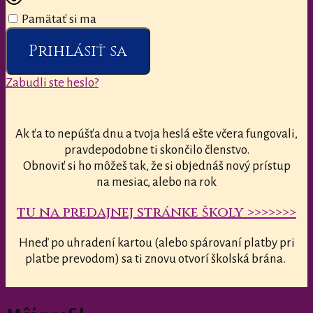
Pamätať si ma
Prihlásiť sa
Zabudli ste heslo?
Ak ťa to nepúšťa dnu a tvoja heslá ešte včera fungovali,
pravdepodobne ti skončilo členstvo.
Obnoviť si ho môžeš tak, že si objednáš nový prístup
na mesiac, alebo na rok
tu na predajnej stránke školy >>>>>>>
Hneď po uhradení kartou (alebo spárovaní platby pri
platbe prevodom) sa ti znovu otvorí školská brána.