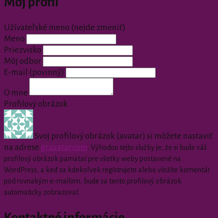
Môj profil
Užívateľské meno (nejde zmeniť)
Meno
Priezvisko
Môj odbor
E-mail
(povinný)
O mne
Profilový obrázok
Svoj profilový obrázok (avatar) si môžete nastaviť
na adrese
gravatar.com
.
Výhodou tejto služby je, že si bude váš
profilový obrázok pamätať pre všetky weby postavené na
WordPress, a keď sa kdekoľvek registrujete alebo vložíte komentár
pod rovnakým e-mailom, bude sa tento profilový obrázok
automaticky zobrazovať.
Kontaktné informácie