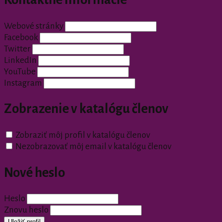
Webové stránky
Facebook
Twitter
LinkedIn
YouTube
Instagram
Zobrazenie v katalógu členov
Zobraziť môj profil v katalógu členov
Nezobrazovať môj email v katalógu členov
Nové heslo
Heslo
Znovu heslo