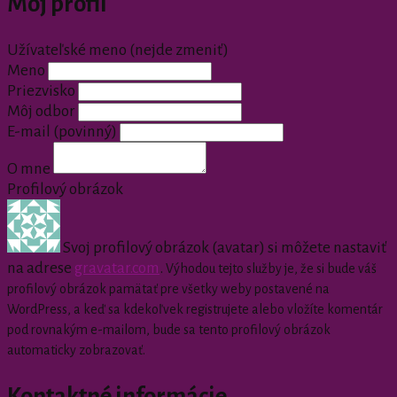
Môj profil
Užívateľské meno (nejde zmeniť)
Meno
Priezvisko
Môj odbor
E-mail
(povinný)
O mne
Profilový obrázok
Svoj profilový obrázok (avatar) si môžete nastaviť
na adrese
gravatar.com
.
Výhodou tejto služby je, že si bude váš
profilový obrázok pamätať pre všetky weby postavené na
WordPress, a keď sa kdekoľvek registrujete alebo vložíte komentár
pod rovnakým e-mailom, bude sa tento profilový obrázok
automaticky zobrazovať.
Kontaktné informácie