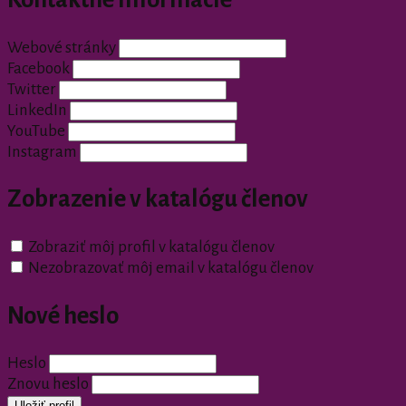
Webové stránky
Facebook
Twitter
LinkedIn
YouTube
Instagram
Zobrazenie v katalógu členov
Zobraziť môj profil v katalógu členov
Nezobrazovať môj email v katalógu členov
Nové heslo
Heslo
Znovu heslo