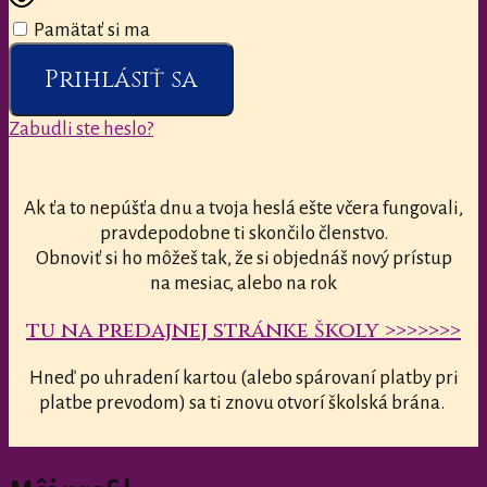
Pamätať si ma
Prihlásiť sa
Zabudli ste heslo?
Ak ťa to nepúšťa dnu a tvoja heslá ešte včera fungovali,
pravdepodobne ti skončilo členstvo.
Obnoviť si ho môžeš tak, že si objednáš nový prístup
na mesiac, alebo na rok
tu na predajnej stránke školy >>>>>>>
Hneď po uhradení kartou (alebo spárovaní platby pri
platbe prevodom) sa ti znovu otvorí školská brána.