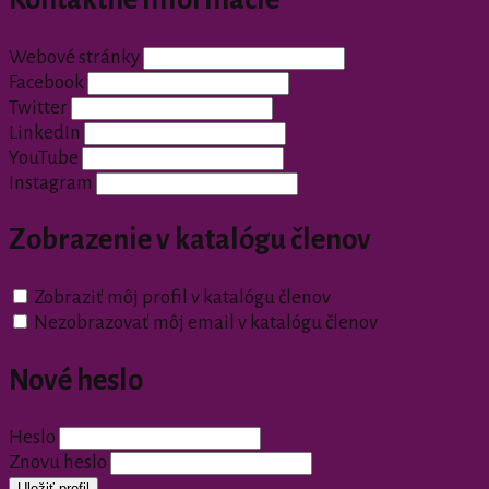
Webové stránky
Facebook
Twitter
LinkedIn
YouTube
Instagram
Zobrazenie v katalógu členov
Zobraziť môj profil v katalógu členov
Nezobrazovať môj email v katalógu členov
Nové heslo
Heslo
Znovu heslo