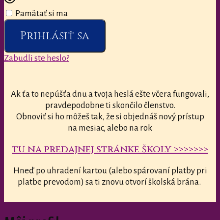
Pamätať si ma
Prihlásiť sa
Zabudli ste heslo?
Ak ťa to nepúšťa dnu a tvoja heslá ešte včera fungovali,
pravdepodobne ti skončilo členstvo.
Obnoviť si ho môžeš tak, že si objednáš nový prístup
na mesiac, alebo na rok
tu na predajnej stránke školy >>>>>>>
Hneď po uhradení kartou (alebo spárovaní platby pri
platbe prevodom) sa ti znovu otvorí školská brána.