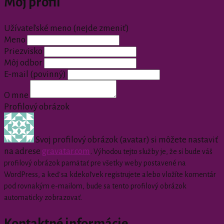
Môj profil
Užívateľské meno (nejde zmeniť)
Meno
Priezvisko
Môj odbor
E-mail
(povinný)
O mne
Profilový obrázok
Svoj profilový obrázok (avatar) si môžete nastaviť
na adrese
gravatar.com
.
Výhodou tejto služby je, že si bude váš
profilový obrázok pamätať pre všetky weby postavené na
WordPress, a keď sa kdekoľvek registrujete alebo vložíte komentár
pod rovnakým e-mailom, bude sa tento profilový obrázok
automaticky zobrazovať.
Kontaktné informácie