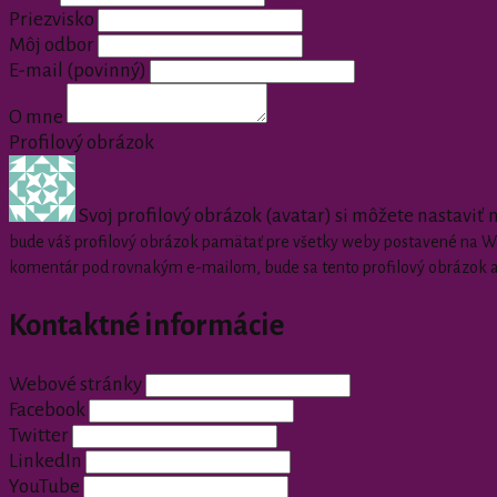
Priezvisko
Môj odbor
E-mail
(povinný)
O mne
Profilový obrázok
Svoj profilový obrázok (avatar) si môžete nastaviť
bude váš profilový obrázok pamätať pre všetky weby postavené na Wor
komentár pod rovnakým e-mailom, bude sa tento profilový obrázok 
Kontaktné informácie
Webové stránky
Facebook
Twitter
LinkedIn
YouTube