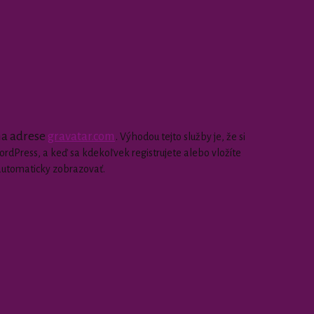
 na adrese
gravatar.com
.
Výhodou tejto služby je, že si
dPress, a keď sa kdekoľvek registrujete alebo vložíte
automaticky zobrazovať.