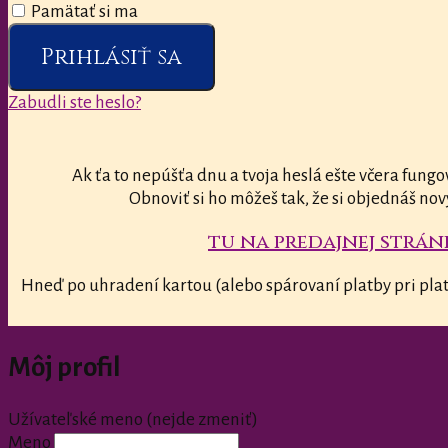
Pamätať si ma
Prihlásiť sa
Zabudli ste heslo?
Ak ťa to nepúšťa dnu a tvoja heslá ešte včera fungo
Obnoviť si ho môžeš tak, že si objednáš nov
tu na predajnej stránk
Hneď po uhradení kartou (alebo spárovaní platby pri plat
Môj profil
Užívateľské meno (nejde zmeniť)
Meno