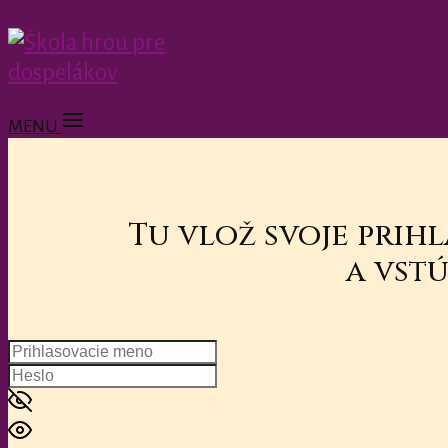
MENU
Tu vlož svoje prih
a vstú